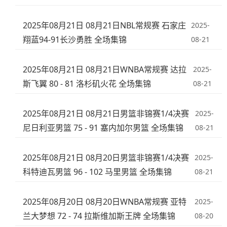
2025年08月21日 08月21日NBL常规赛 石家庄
2025-
翔蓝94-91长沙勇胜 全场集锦
08-21
2025年08月21日 08月21日WNBA常规赛 达拉
2025-
斯飞翼 80 - 81 洛杉矶火花 全场集锦
08-21
2025年08月21日 08月21日男篮非锦赛1/4决赛
2025-
尼日利亚男篮 75 - 91 塞内加尔男篮 全场集锦
08-21
2025年08月21日 08月20日男篮非锦赛1/4决赛
2025-
科特迪瓦男篮 96 - 102 马里男篮 全场集锦
08-21
2025年08月20日 08月20日WNBA常规赛 亚特
2025-
兰大梦想 72 - 74 拉斯维加斯王牌 全场集锦
08-20