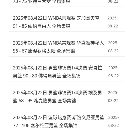
73 - 75 亚特兰大梦 全场集锦
08-22
2025年08月22日 WNBA常规赛 芝加哥天空
2025-
91 - 85 纽约自由人 全场集锦
08-22
2025年08月22日 WNBA常规赛 华盛顿神秘人
2025-
56 - 67 康涅狄格太阳 全场集锦
08-22
2025年08月22日 男篮非锦赛1/4决赛 安哥拉
2025-
男篮 90 - 80 佛得角男篮 全场集锦
08-22
2025年08月22日 男篮非锦赛1/4决赛 埃及男
2025-
篮 68 - 95 喀麦隆男篮 全场集锦
08-22
2025年08月22日 篮球热身赛 斯洛文尼亚男篮
2025-
72 - 106 塞尔维亚男篮 全场集锦
08-22