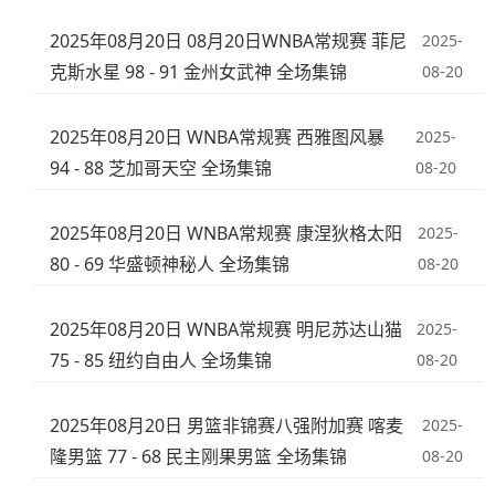
2025年08月20日 08月20日WNBA常规赛 菲尼
2025-
克斯水星 98 - 91 金州女武神 全场集锦
08-20
2025年08月20日 WNBA常规赛 西雅图风暴
2025-
94 - 88 芝加哥天空 全场集锦
08-20
2025年08月20日 WNBA常规赛 康涅狄格太阳
2025-
80 - 69 华盛顿神秘人 全场集锦
08-20
2025年08月20日 WNBA常规赛 明尼苏达山猫
2025-
75 - 85 纽约自由人 全场集锦
08-20
2025年08月20日 男篮非锦赛八强附加赛 喀麦
2025-
隆男篮 77 - 68 民主刚果男篮 全场集锦
08-20