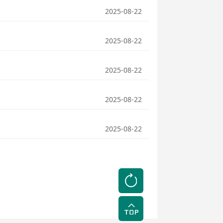
2025-08-22
2025-08-22
2025-08-22
2025-08-22
2025-08-22