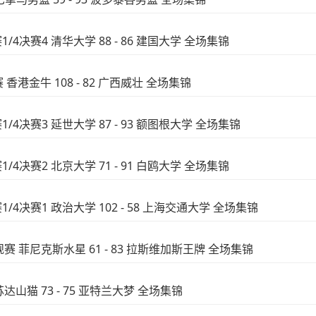
/4决赛4 清华大学 88 - 86 建国大学 全场集锦
赛 香港金牛 108 - 82 广西威壮 全场集锦
/4决赛3 延世大学 87 - 93 额图根大学 全场集锦
/4决赛2 北京大学 71 - 91 白鸥大学 全场集锦
/4决赛1 政治大学 102 - 58 上海交通大学 全场集锦
常规赛 菲尼克斯水星 61 - 83 拉斯维加斯王牌 全场集锦
苏达山猫 73 - 75 亚特兰大梦 全场集锦