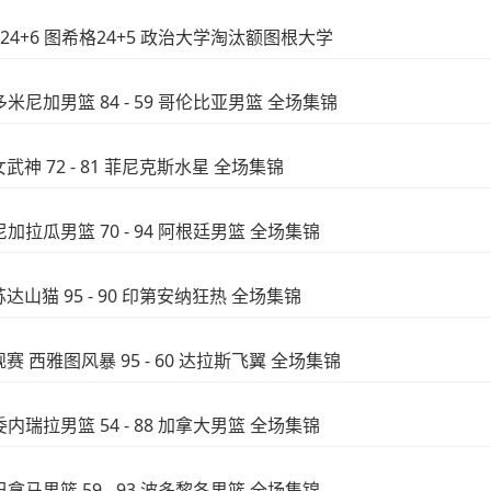
昕澔24+6 图希格24+5 政治大学淘汰额图根大学
多米尼加男篮 84 - 59 哥伦比亚男篮 全场集锦
女武神 72 - 81 菲尼克斯水星 全场集锦
尼加拉瓜男篮 70 - 94 阿根廷男篮 全场集锦
苏达山猫 95 - 90 印第安纳狂热 全场集锦
常规赛 西雅图风暴 95 - 60 达拉斯飞翼 全场集锦
委内瑞拉男篮 54 - 88 加拿大男篮 全场集锦
巴拿马男篮 59 - 93 波多黎各男篮 全场集锦