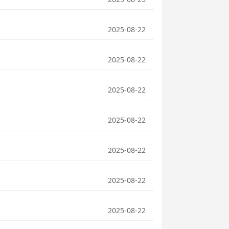
2025-08-22
2025-08-22
2025-08-22
2025-08-22
2025-08-22
2025-08-22
2025-08-22