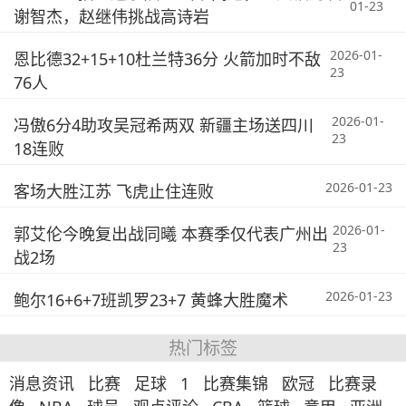
01-23
谢智杰，赵继伟挑战高诗岩
2026-01-
恩比德32+15+10杜兰特36分 火箭加时不敌
23
76人
2026-01-
冯傲6分4助攻吴冠希两双 新疆主场送四川
23
18连败
2026-01-23
客场大胜江苏 飞虎止住连败
2026-01-
郭艾伦今晚复出战同曦 本赛季仅代表广州出
23
战2场
2026-01-23
鲍尔16+6+7班凯罗23+7 黄蜂大胜魔术
热门标签
消息资讯
比赛
足球
1
比赛集锦
欧冠
比赛录