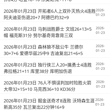
2026-
2026年01月23日 开拓者6人上双扑灭热火4连胜
01-23
阿夫迪亚伤退20+7 阿德巴约32+9
2026-
2026年01月23日 马刺战胜爵士 文班26+13+5
01-23
帽 福克斯31分 努尔基奇背靠背三双
2026-
2026年01月23日 森林狼不敌公牛 兰德尔
01-23
30+7+6 爱德华兹25中9 吉迪复出21+6+5
2026-
2026年01月23日 独行侠三人20+擒勇士4连胜
01-23
弗拉格21+11 库里38分 库明加伤退
2026-
2026年01月23日 76人不惧误判加时险胜火箭
01-23
大帝32+15+10 马克西36+10 KD36分
2026-
2026年01月23日 掘金送奇才8连败 沃特森生涯
01-23
新高35分 瓦兰复出22分钟16+9