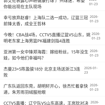
郭艾伦表露心声盼健康打球 广州球迷：希望
01-23
你能出现在主队现场
2026-
幸亏放弃赵睿！上海队二选一成功，辽篮三冠
01-23
前锋太香，成全王哲林
2026-
今晚！CBA战4场，CCTV5直播辽篮VS山东，姚
01-23
明老东家上海男篮PK福建剑指4连胜
2026-
亚洲第一女中锋郑海霞：嫁给粉丝，15年没生
01-23
娃，如今他们幸福吗？
2026-01-
杰曼23+5陈盈骏18分 北京主场送浙江3连
23
败
2026-
广东队返回东莞，胡明轩开心，徐杰忙着拿快
01-23
递，朱芳雨羽绒服抢眼
2026-
CCTV5直播：辽宁队VS山东高速，王岚钦对决