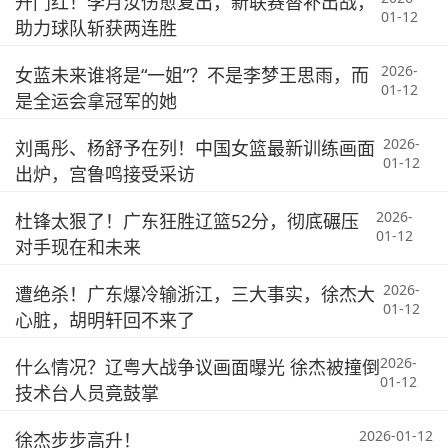
开门红！李月汝伤愈复出，新联赛替补出战，
01-12
助力球队斩获两连胜
2026-
女蓝未来谁将是“一姐”？不是李梦王思雨，而
01-12
是全运会拿冠军的她
2026-
刘禹彤、杨舒予在列！中国女篮最新训练画面
01-12
出炉，宫鲁鸣接受采访
2026-
杜锋太狠了！广东狂胜辽篮52分，彻底碾压
01-12
对手现在和未来
2026-
遭绝杀！广东爆冷输浙江，三大事实，徐杰大
01-12
心脏，胡明轩回不来了
2026-
什么情况？辽粤大战争议画面曝光 徐杰被撞倒
01-12
技术台人员竟鼓掌
2026-01-12
徐杰步步高升！