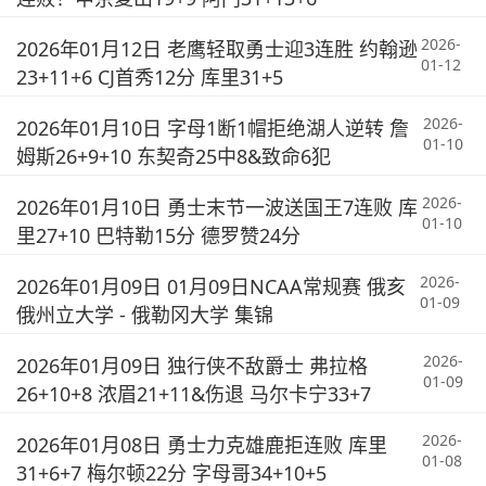
2026-
2026年01月12日 老鹰轻取勇士迎3连胜 约翰逊
01-12
23+11+6 CJ首秀12分 库里31+5
2026-
2026年01月10日 字母1断1帽拒绝湖人逆转 詹
01-10
姆斯26+9+10 东契奇25中8&致命6犯
2026-
2026年01月10日 勇士末节一波送国王7连败 库
01-10
里27+10 巴特勒15分 德罗赞24分
2026-
2026年01月09日 01月09日NCAA常规赛 俄亥
01-09
俄州立大学 - 俄勒冈大学 集锦
2026-
2026年01月09日 独行侠不敌爵士 弗拉格
01-09
26+10+8 浓眉21+11&伤退 马尔卡宁33+7
2026-
2026年01月08日 勇士力克雄鹿拒连败 库里
01-08
31+6+7 梅尔顿22分 字母哥34+10+5