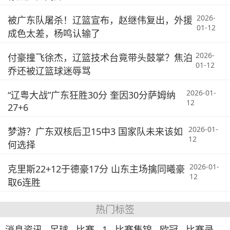
2026-
被广东队屠杀！辽篮宣布，赵继伟复出，外援
01-12
成色太差，杨鸣认输了
2026-
付豪撞飞徐杰，辽篮技术台竟带头鼓掌？焦泊
01-12
乔还被辽篮球迷辱骂
2026-01-
“辽粤大战”广东狂胜30分 奎因30分萨姆纳
12
27+6
2026-01-
梦游？广东双核后卫15中3 国家队未来该如
12
何选择
2026-01-
克里斯22+12于德豪17分 山东主场擒同曦豪
12
取6连胜
热门标签
消息资讯
足球
比赛
1
比赛集锦
欧冠
比赛录