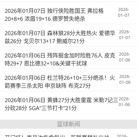
2026-
2026年01月07日 独行侠险胜国王 弗拉格
01-07
20+8+6 浓眉19+16 德罗赞失绝杀
2026-
2026年01月07日 森林狼28分大胜热火 爱德华
01-07
兹26分 戈贝尔13+17 鲍威尔21分
2026-
2026年01月06日 残阵掘金加时险胜76人 皮克
01-06
特29+7 恩比德32+10&关键干扰球
2026-
2026年01月06日 杜兰特26+10+三分绝杀！火
01-06
箭赛季三杀太阳 申京缺阵 布克27分
2026-
2026年01月06日 黄蜂27分大胜雷霆 米勒7记三
01-06
分砍28分 SGA“三节打卡”21分
篮球新闻
2026-