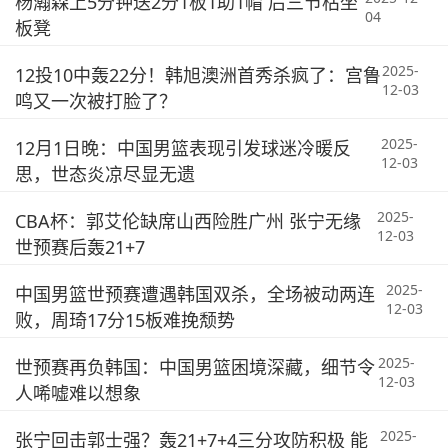
杨瀚森上5分钟送2分1板1助1帽 后三节枯坐
04
板凳
2025-
12投10中轰22分！韩旭澳洲首秀杀疯了：宫鲁
12-03
鸣又一次被打脸了？
2025-
12月1日晚：中国男篮表现引发球迷冷暖反
12-03
思，世态炎凉尽显无遗
2025-
CBA杯：郭艾伦缺席山西险胜广州 张宁无缘
12-03
世预赛后轰21+7
2025-
中国男篮世预赛遭遇韩国双杀，全场被动两连
12-03
败，周琦17分15板难挽颓势
2025-
世预赛再负韩国：中国男篮困境深藏，细节令
12-03
人唏嘘难以想象
2025-
张宁回击郭士强？轰21+7+4三分攻防积极 能