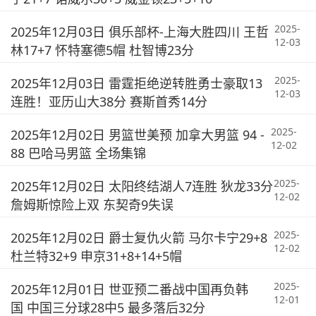
2025-
2025年12月03日 俱乐部杯-上海大胜四川 王哲
12-03
林17+7 怀特塞德5帽 杜智博23分
2025-
2025年12月03日 雷霆拒绝逆转胜勇士豪取13
12-03
连胜！亚历山大38分 赛斯首秀14分
2025-
2025年12月02日 男篮世美预 加拿大男篮 94 -
12-02
88 巴哈马男篮 全场集锦
2025-
2025年12月02日 太阳终结湖人7连胜 狄龙33分
12-02
詹姆斯惊险上双 东契奇9失误
2025-
2025年12月02日 爵士复仇火箭 马尔卡宁29+8
12-02
杜兰特32+9 申京31+8+14+5帽
2025-
2025年12月01日 世亚预二番战中国再负韩
12-01
国 中国三分球28中5 最多落后32分