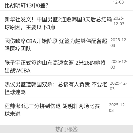
12-03
比胡明轩13中0差？
2025-
新华社发文！中国男篮2连败韩国3天后总结输
12-03
球原因，主要以下3点
2025-12-
因伤缺席CBA开始阶段 辽篮为赵继伟配备超
03
强医疗团队
2025-12-
张子宇正式签约山东高速女篮 2米26的她将
03
出战WCBA
2025-12-
热议男篮遭韩国双杀：总该有人负责 不要老
03
怪球迷骂
2025-12-
程帅澎4记三分拼到伤退 胡明轩两场比赛一
03
球未进
热门标签