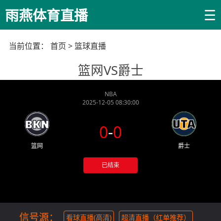
☰
雨燕体育直播
当前位置：
首页
>
篮球直播
篮网VS爵士
NBA
2025-12-05 08:30:00
0
-
0
篮网
爵士
已结束
信号源：
看球直播(高清)
超清直播（红单推荐）