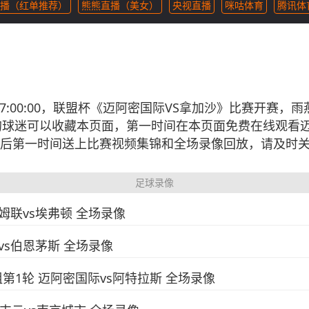
播（红单推荐）
熊熊直播（美女）
央视直播
咪咕体育
腾讯体
03 07:00:00，联盟杯《迈阿密国际VS拿加沙》比赛开
的球迷可以收藏本页面，第一时间在本页面免费在线观看迈
后第一时间送上比赛视频集锦和全场录像回放，请及时
足球录像
汉姆联vs埃弗顿 全场录像
联vs伯恩茅斯 全场录像
B组第1轮 迈阿密国际vs阿特拉斯 全场录像