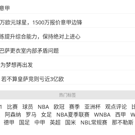
意甲
万欧元球星，1500万报价意甲边锋
练提升综合能力，保持绝对上进心
巴萨更衣室内部矛盾问题
 为梦想再出发
，若不算皇萨竞则亏近3亿欧
热门标签
1
比赛
球员
NBA
欧冠
赛季
亚洲杯
观点评论
篮
阿森纳
罗马
女足
NBA夏季联赛
WNBA
西甲
德甲
国足
中甲
英超
国米
NBL常规赛
那不勒斯