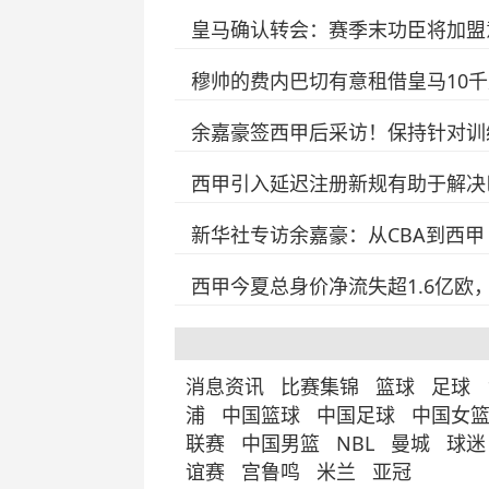
皇马确认转会：赛季末功臣将加盟
穆帅的费内巴切有意租借皇马10千
余嘉豪签西甲后采访！保持针对训
西甲引入延迟注册新规有助于解决
新华社专访余嘉豪：从CBA到西甲
西甲今夏总身价净流失超1.6亿欧
消息资讯
比赛集锦
篮球
足球
浦
中国篮球
中国足球
中国女
联赛
中国男篮
NBL
曼城
球迷
谊赛
宫鲁鸣
米兰
亚冠