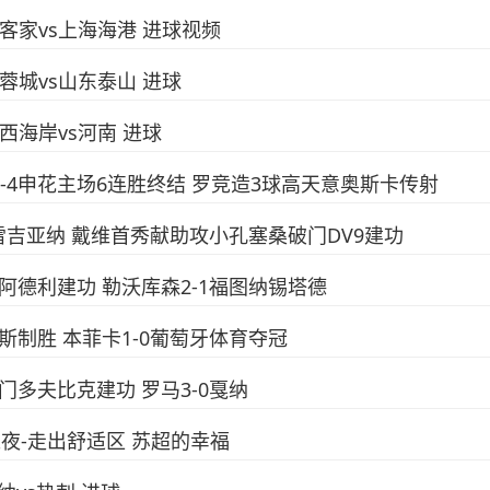
梅州客家vs上海海港 进球视频
成都蓉城vs山东泰山 进球
岛西海岸vs河南 进球
！玉昆4-4申花主场6连胜终结 罗竞造3球高天意奥斯卡传射
2-2雷吉亚纳 戴维首秀献助攻小孔塞桑破门DV9建功
破门阿德利建功 勒沃库森2-1福图纳锡塔德
利季斯制胜 本菲卡1-0葡萄牙体育夺冠
破门多夫比克建功 罗马3-0戛纳
足球之夜-走出舒适区 苏超的幸福