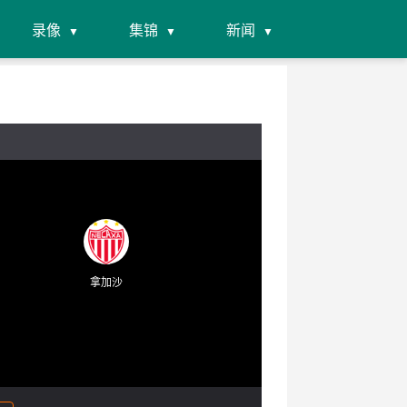
录像
集锦
新闻
拿加沙