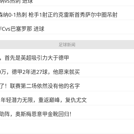
森纳vs热刺 进球
阿森纳0-1热刺 枪手1射正约克雷斯首秀萨尔中圈吊射
FCvs巴塞罗那 进球
足球新闻
，首先是英超吸引力大于德甲
0万，德甲2年进27球，他愿来就买
了！联赛第二场依然没有他的名字
！年轻潜力无限，重返巅峰，复仇尤文
助阵，奥斯梅恩意甲金靴回归！