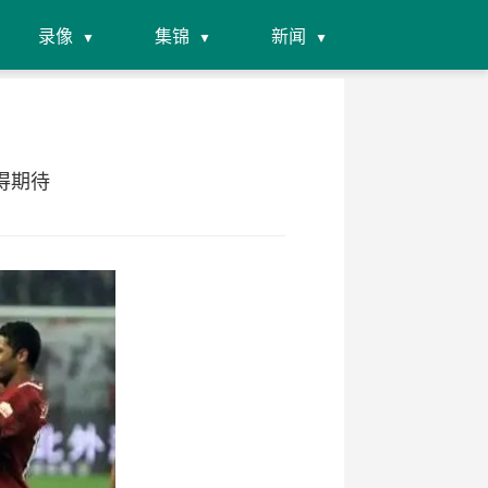
录像
集锦
新闻
得期待