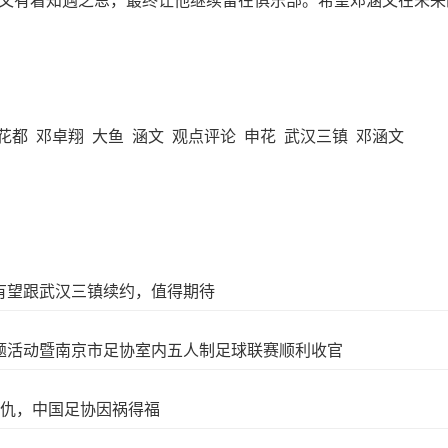
文有着知遇之恩，最终让他继续留在俱乐部。希望邓涵文在未来
花都
邓卓翔
大鱼
涵文
观点评论
申花
武汉三镇
邓涵文
有望跟武汉三镇续约，值得期待
”主题活动暨南京市足协室内五人制足球联赛顺利收官
报仇，中国足协因祸得福