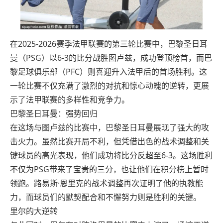
在2025-2026赛季法甲联赛的第三轮比赛中，巴黎圣日耳
曼（PSG）以6-3的比分战胜图卢兹，成功登顶榜首，而巴
黎足球俱乐部（PFC）则喜迎升入法甲后的首场胜利。这
一轮比赛不仅充满了激烈的对抗和惊心动魄的逆转，更展
示了法甲联赛的多样性和竞争力。
巴黎圣日耳曼：强势回归
在这场与图卢兹的比赛中，巴黎圣日耳曼展现了强大的攻
击火力。虽然比赛开局不利，但凭借出色的战术调整和关
键球员的高光表现，他们成功将比分反超至6-3。这场胜利
不仅为PSG带来了宝贵的三分，也让他们在积分榜上暂时
领跑。路易斯·恩里克的战术调整再次证明了他的执教能
力，而球员们的默契配合和不懈努力则是胜利的关键。
里尔的大逆转