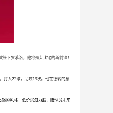
。
加条款签下罗慕洛，他将是莱比锡的新前锋！
，打入22球，助攻13次。他在德转的身
莱比锡的风格，低价买潜力股，赌球员未来