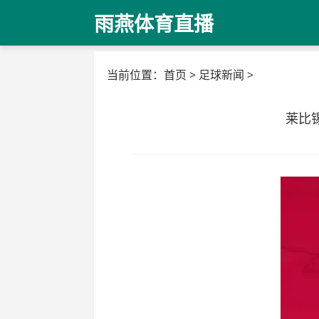
雨燕体育直播
当前位置：
首页
>
足球新闻
>
莱比