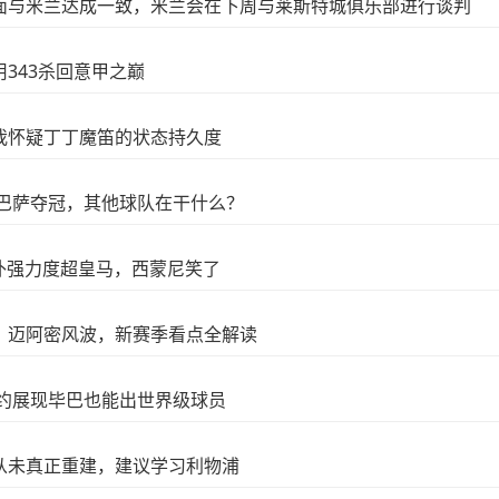
面与米兰达成一致，米兰会在下周与莱斯特城俱乐部进行谈判
343杀回意甲之巅
我怀疑丁丁魔笛的状态持久度
是巴萨夺冠，其他球队在干什么？
，补强力度超皇马，西蒙尼笑了
、迈阿密风波，新赛季看点全解读
续约展现毕巴也能出世界级球员
从未真正重建，建议学习利物浦