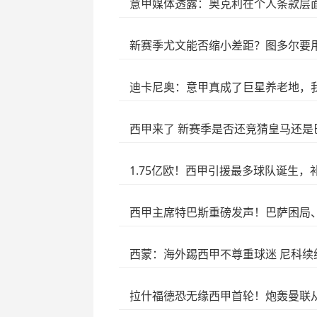
意甲媒体透露：奥克利在个人条款层
新赛季尤文能否缩小差距？图多尔要用
迪卡尼奥：意甲真成了巨星养老地，
西甲来了 新赛季是否还竞猜皇马还
1.75亿欧！西甲引援最多球队诞生
西甲主席特巴斯重磅发声！巴萨困局
西蒙：海外踢西甲不尊重球迷 尼科
拉什福德恐无缘西甲首轮！炮轰曼联