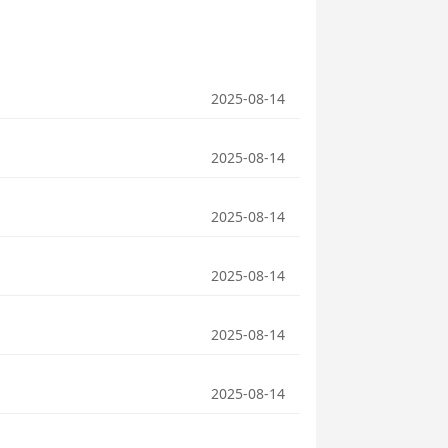
2025-08-14
2025-08-14
2025-08-14
2025-08-14
2025-08-14
2025-08-14