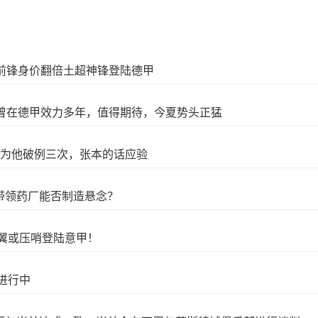
前锋身价翻倍土超神锋登陆德甲
，曾在德甲效力多年，值得期待，今夏势头正猛
就为他破例三次，张本的话应验
带领药厂能否制造悬念？
飞翼或压哨登陆意甲！
进行中