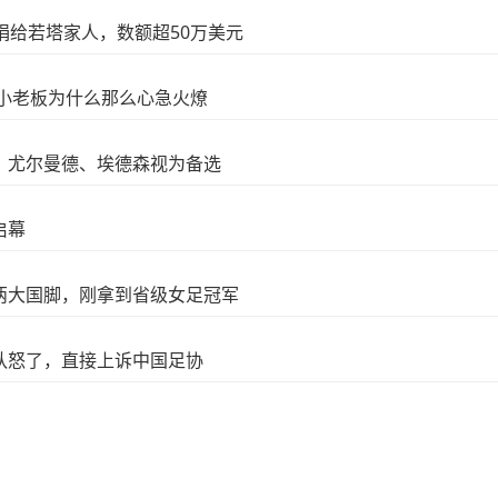
捐给若塔家人，数额超50万美元
联小老板为什么那么心急火燎
、尤尔曼德、埃德森视为备选
启幕
两大国脚，刚拿到省级女足冠军
队怒了，直接上诉中国足协