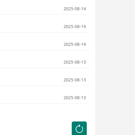
2025-08-14
2025-08-14
2025-08-14
2025-08-13
2025-08-13
2025-08-13