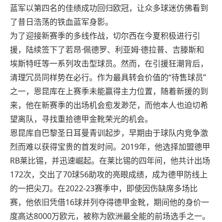
蓝军以第四名的佳绩成功回归欧冠，让众多球迷仿佛看到
了昔日浩荡的铁血蓝军身影。
为了迎接新赛季的多线作战，切尔西在今夏积极进行引
援，陆续签下了若昂·佩德罗、利亚姆·德拉普、吉滕斯和
埃斯特旺等一系列攻击型球员。然而，在引援狂潮背后，
清理冗员同样势在必行。作为最具转会价值的“待售球员”
之一，恩昆库在上赛季未能赢得主力位置，随着新援的到
来，他在新赛季的出场机会愈发渺茫，而他本人也迫切希
望离队，寻找重拾德甲金靴荣光的机会。
恩昆库自巴黎圣日耳曼青训起步，早期由于球队内竞争激
烈而难以获得宝贵的首发时间。2019年，他选择加盟德甲
RB莱比锡，并迅速崛起。在莱比锡的四年间，他共计出场
172次，交出了70球56助攻的亮眼成绩，成为德甲防线上
的一把尖刀。在2022-23赛季中，即使因伤缺席多场比
赛，他依旧凭借16球并列夺得德甲金靴，期间他的身价一
度高达8000万欧元，被称为欧洲最全能的前场选手之一。