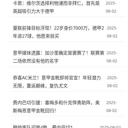
卡恩：维尔茨选择利物浦而非拜仁，首先是
2025-
英超吸引力大于德甲
08-02
曼联前锋目标浮现！22岁身价7000万，德甲2
2025-
年进27球，他愿来就买
08-02
意甲媒体透露：加沙里确定是罢赛了！联赛第
2025-
二场依然没有他的名字
08-02
恭喜AC米兰！意甲金靴即将官宣！年轻潜力
2025-
无限，重返巅峰，复仇尤文
08-02
费内巴切引援：塞梅多和什克悍勇助阵，奥
2025-
斯梅恩意甲金靴回归！
08-02
穆帅率队迎第4胜，费内巴切1
2025-08-02