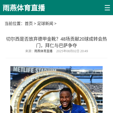
☰
雨燕体育直播
当前位置：
首页
>
足球新闻
>
切尔西是否放弃德甲金靴？48场贡献20球成转会热
门，拜仁与巴萨争夺
来源：
雨燕体育直播
2025年08月02日 20:49