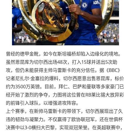
曾经的德甲金靴，如今在斯坦福桥却陷入边缘化的境地。
虽然恩昆库为切尔西出场48次，打入15球并送出5次助
攻，但仍未能获得主帅马雷斯卡的充分信任。据《BBC》
记者尼扎尔·金塞拉的爆料，切尔西愿意出售恩昆库，标价
约为3500万英镑。目前，拜仁、巴萨和曼联等多家豪门已
经开始了激烈的争夺，力图将这位曾在RB莱比锡大放异彩
的前锋引入球队，以增强进攻阵容。
上个赛季，在新帅马雷斯卡的带领下，切尔西展现出了久
违的韧劲与凝聚力。不仅赢得了欧协联冠军，还在世俱杯
决赛中以3-0横扫大巴黎，实现双冠荣誉。在英超联赛中，