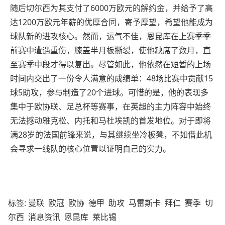
随后切尔西为其支付了6000万欧元的解约金，并给予了高
达1200万欧元年薪的优厚合同，寄予厚望，希望他能成为
球队新的进攻核心。然而，运气不佳，恩昆库在上赛季季
前赛中遭遇重伤，膝盖半月板撕裂，使他缺席了数月，直
至赛季中段才得以复出。尽管如此，他依然在短暂的上场
时间内交出了一份令人满意的成绩单：48场比赛中贡献15
球5助攻，参与制造了20个进球。可惜的是，他的表现多
集中于欧协联、足总杯等赛事，在英超的主力阵容中始终
无法撼动雅克松、内托和马杜埃凯的首发地位。对于即将
满28岁的法国前锋来说，与其继续坐冷板凳，不如借此机
会寻求一线队的核心位置以证明自己的实力。
标签:
曼联
欧冠
欧协
德甲
助攻
马雷斯卡
拜仁
赛季
切
尔西
消息资讯
恩昆库
莱比锡