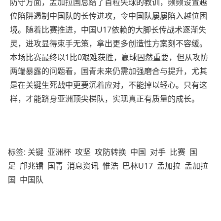
防守方面，孟加拉国总结了首粒失球的教训，频频设置越
位陷阱遏制中国队的长传进攻，令中国队屡屡陷入越位困
境。随着比赛推进，中国U17依赖的大脚长传战术逐渐失
灵，进攻显得束手无策，拿出更多创造性方案刻不容缓。
本场比赛最终以1比0艰难获胜，赢球固然重要，但从攻防
两端暴露的问题看，国青未来仍需加强磨合与提升，尤其
是在关键生死战中更要沉着应对，不能掉以轻心。只有这
样，才能跻身亚洲顶尖梯队，实现真正有质量的成长。
标签:
关键
亚洲杯
攻坚
攻防转换
中国
对手
比赛
国
足
邝兆镭
国青
消息资讯
惟浩
巴林U17
孟加拉
孟加拉
国
中国队