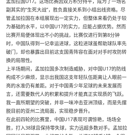
孟加拉国U17。这场比赛因双方积分持平，成为了一场名
副其实的“生死大战”，胜负直接关系到小组出线资格。尽
管孟加拉国在本组展现出一定实力，但整体来看仍处于较
为基础的水平，以中国U17的实力，应能占据优势。然而
比赛开局便体现出不小的挑战，比赛仅进行到第8分钟
时，中国队得到一记幸运进球，这粒进球虽帮助球队率先
破门，却也暴露出目前这支国青阵容在面对对手时攻防转
换的局限性。
上半场期间，孟加拉国多次制造威胁，对中国U17的防线
构成不少麻烦，显示出我国这支年轻队伍距离让人眼前一
亮的水准仍有差距。对于中国青少年足球的未来发展而
言，还需要数代人的积累和提升才能真正实现质的飞跃。
我一直所期望的突破，并非一味冲击亚洲顶级，而是先摆
脱目前的亚州二流局面，实现稳步晋升。
在此前四轮的比赛里，中国U17表现可谓惊艳，场场全
胜，打入38球且保持零失球，实力远超多数对手。孟加拉