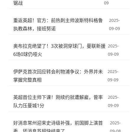
锯战
09
重返英超！官方：前热刺主帅波斯特科格鲁
2025-
执教森林，接班努诺
09-09
奥布拉克绝望了！3次被洞穿球门，曼联新援
2025-
6场0球仍哑火
09-09
伊萨克首次回应转会利物浦争议：外界并未
2025-
掌握完整真相
09-09
英超首位主帅下课！刚续约就遭解雇，曾率
2025-
队力压曼城1分
09-09
好消息常州迎来史诗级补强，前国脚上演首
2025-
秀，坏消息苏超快结束了
09-08