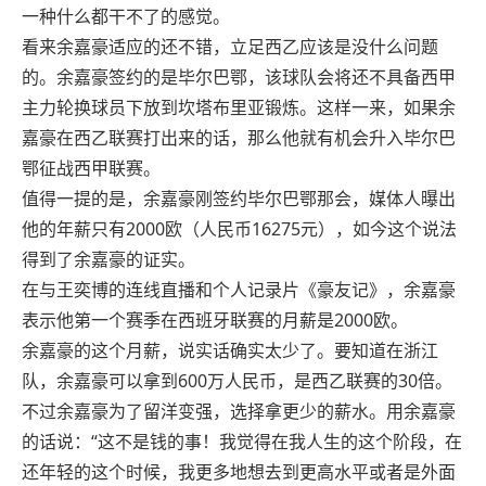
一种什么都干不了的感觉。
看来余嘉豪适应的还不错，立足西乙应该是没什么问题
的。余嘉豪签约的是毕尔巴鄂，该球队会将还不具备西甲
主力轮换球员下放到坎塔布里亚锻炼。这样一来，如果余
嘉豪在西乙联赛打出来的话，那么他就有机会升入毕尔巴
鄂征战西甲联赛。
值得一提的是，余嘉豪刚签约毕尔巴鄂那会，媒体人曝出
他的年薪只有2000欧（人民币16275元），如今这个说法
得到了余嘉豪的证实。
在与王奕博的连线直播和个人记录片《豪友记》，余嘉豪
表示他第一个赛季在西班牙联赛的月薪是2000欧。
余嘉豪的这个月薪，说实话确实太少了。要知道在浙江
队，余嘉豪可以拿到600万人民币，是西乙联赛的30倍。
不过余嘉豪为了留洋变强，选择拿更少的薪水。用余嘉豪
的话说：“这不是钱的事！我觉得在我人生的这个阶段，在
还年轻的这个时候，我更多地想去到更高水平或者是外面