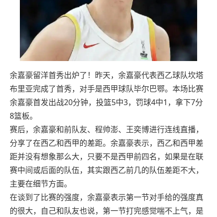
余嘉豪留洋首秀出炉了！昨天，余嘉豪代表西乙球队坎塔
布里亚完成了首秀，对手是西甲球队毕尔巴鄂。本场比赛
余嘉豪首发出战20分钟，投篮5中3，罚球4中1，拿下7分
8篮板。
赛后，余嘉豪和前队友、程帅澎、王奕博进行连线直播，
分享了在西乙和西甲的差距。余嘉豪表示，西乙和西甲差
距并没有想象那么大，只要不是西甲前四名，如果是在联
赛中间或后面的队伍，其实跟西乙前几的队伍差距不大，
主要在细节方面。
在谈到了比赛的强度，余嘉豪表示第一节对手给的强度真
的很大，自己和队友也说，第一节打完感觉喘不上气，是