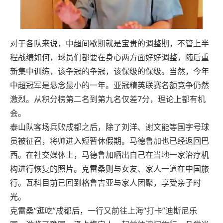
对于各队来说，中超间歇期就是宝贵的调整期，不管上半
程战绩如何，球员们都要在身心两方面好好调整，随后重
新集中训练，该争冠的争冠，该保级的保级。当然，今年
中超冠军是悬念最小的一年。亚冠精英联赛名额竞争仍然
激烈。从积分榜第二名到第九名仅差7分，理论上都有机
会。
泰山队客场兵败成都之后，除了刘洋、谢文能等国字号球
员被征召，将帅进入短暂休假期。马德鲁加也已经返回巴
西。在社交媒体上，马德鲁加晒出自己在当地一家治疗机
构进行恢复的照片。克雷桑则与女友、家人一道在中国旅
行。瓦科目前已回到格鲁吉亚与家人团聚，享受亲子时
光。
克雷桑“逛吃”成都后，一行又前往上海“打卡”迪斯尼乐