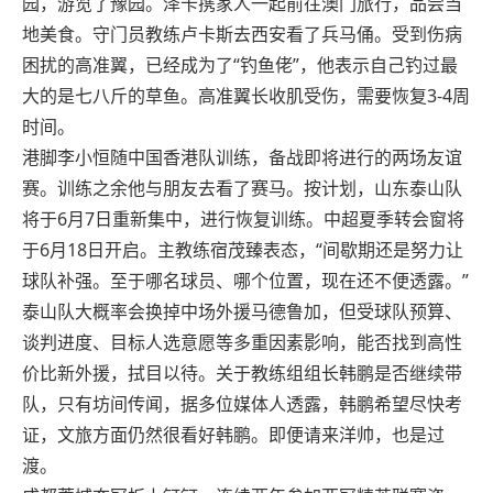
园，游览了豫园。泽卡携家人一起前往澳门旅行，品尝当
地美食。守门员教练卢卡斯去西安看了兵马俑。受到伤病
困扰的高准翼，已经成为了“钓鱼佬”，他表示自己钓过最
大的是七八斤的草鱼。高准翼长收肌受伤，需要恢复3-4周
时间。
港脚李小恒随中国香港队训练，备战即将进行的两场友谊
赛。训练之余他与朋友去看了赛马。按计划，山东泰山队
将于6月7日重新集中，进行恢复训练。中超夏季转会窗将
于6月18日开启。主教练宿茂臻表态，“间歇期还是努力让
球队补强。至于哪名球员、哪个位置，现在还不便透露。”
泰山队大概率会换掉中场外援马德鲁加，但受球队预算、
谈判进度、目标人选意愿等多重因素影响，能否找到高性
价比新外援，拭目以待。关于教练组组长韩鹏是否继续带
队，只有坊间传闻，据多位媒体人透露，韩鹏希望尽快考
证，文旅方面仍然很看好韩鹏。即便请来洋帅，也是过
渡。