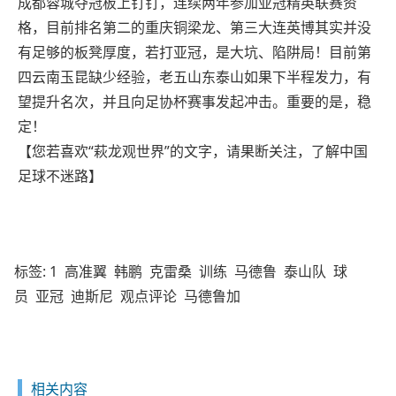
成都蓉城夺冠板上钉钉，连续两年参加亚冠精英联赛资
格，目前排名第二的重庆铜梁龙、第三大连英博其实并没
有足够的板凳厚度，若打亚冠，是大坑、陷阱局！目前第
四云南玉昆缺少经验，老五山东泰山如果下半程发力，有
望提升名次，并且向足协杯赛事发起冲击。重要的是，稳
定！
【您若喜欢“萩龙观世界”的文字，请果断关注，了解中国
足球不迷路】
标签:
1
高准翼
韩鹏
克雷桑
训练
马德鲁
泰山队
球
员
亚冠
迪斯尼
观点评论
马德鲁加
相关内容