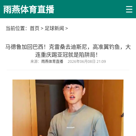
☰
雨燕体育直播
当前位置：
首页
>
足球新闻
>
马德鲁加回巴西！克雷桑去迪斯尼，高准翼钓鱼，大
连重庆踢亚冠就是陷阱局！
来源：
雨燕体育直播
2026年06月08日 21:09