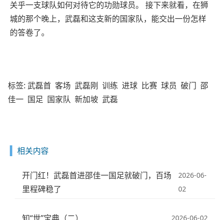
关乎一支球队如何对待它的功勋球员。 接下来就看，在狮
城的那个晚上，武磊和这支新的国家队，能交出一份怎样
的答卷了。
标签:
武磊首
客场
武磊刚
训练
进球
比赛
球员
破门
邵
佳一
国足
国家队
新加坡
武磊
相关内容
开门红！武磊首进邵佳一国足就破门，百场
2026-06-
里程碑稳了
02
知“世”宝典（二）
2026-06-02