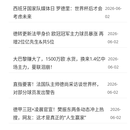
西班牙国家队媒体日 罗德里：世界杯后才会
2026-06-
考虑未来
02
德转更新法甲身价 欧冠冠军主力球员暴涨 再
2026-
增2位亿先生&共5位
06-02
大巴黎赚大了，1500万欧 水货，换来1.4亿中
2026-
场主力，曼联泪崩！
06-02
直指要害！法国队主帅德尚采访谈世界杯，
2026-
对部分球员发出警告
06-02
德甲三冠+凌晨官宣！樊振东两条动态冲上热
2026-
搜，网友：这才是真正的“人生赢家”
06-02