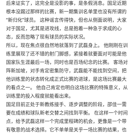
后来证实了，这完全是没影的事，是条假消息。国足近期
根本没踢过那样的比赛，新一期集训名单里也没有所谓的
“新归化”球员。 这种谣言传得快，但也从侧面说明，大家
对于国足，尤其是进攻线，总是抱着一种急于求成的心
态，反而忽略了现有球员的实际状况。
所以，现在焦点很自然地就落到了武磊身上。 他刚刚在训
练里展现了还不错的射门脚感，紧接着就要面对可能是他
国家队生涯最后一场，同时也是百场纪念的比赛。 客场对
阵新加坡，对手肯定密集防守，武磊能不能找到空间，把
他训练里的状态转化成正式比赛的进球，是这场比赛最大
的看点之一。 他自己肯定也明白这场比赛的特殊意义，从
训练里的投入程度就能看出来。
国足目前正处于新教练接手、逐步调整的阶段，邵佳一需
要在成绩和球队新老交替之间找到平衡。 在这样一个时间
点，给予武磊这样一个完成里程碑的机会，更像是一个带
有敬意的战术选择。它不单单是关乎一场比赛的结果，也