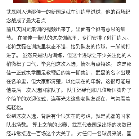
武磊刚入选邵佳一的新国足就在训练里进球，他的百场纪
念战成了最大看点
前几天国足集训的视频出来了，里面有个挺有意思的细
节。 在邵佳一带队的这次训练里，专门安排了射门练习。
老将武磊在训练里状态不错，接到队友的传球，一脚就打
进了。 虽然只是队内训练，但这个进球让不少关注他的人
稍微松了口气，毕竟他这次入选，情况有点特殊。 这是邵
佳一正式执掌国足教鞭后的第一期集训，武磊的名字出现
在名单里，但大家都清楚，以他现在的年龄，这很可能是
他最后一次入选国家队了。 队里还给他和几位新国脚办了
个简单的欢迎仪式，连蒋光太这些老队友都在，气氛看着
挺轻松。
说到这次入选，背后有个很实在的考虑，就是武磊的国家
队出场数。 算上之前的比赛，武磊代表国足出场的次数已
经非常接近一百场这个大关了。 对任何一名球员来说，国