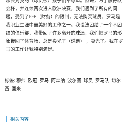
那会对我的（球员被）孩子们不尊重。但是，为了赢得欧
会杯，并连续两次进入欧洲决赛，我们遇到了所有的问
题，受到了FFP（财务）的限制，无法购买球员。罗马是
我职业生涯中最美好的工作之一。我设法团结了一个不团
结的俱乐部，我带回了许多离开的球迷，我们把罗马的形
象带回了体育场，总是卖光了（球票） ，卖光了。我在罗
马的工作让我特别满足。
标签:
穆帅
欧冠
罗马
阿森纳
波尔图
球员
罗马队
切尔
西
国米
相关内容