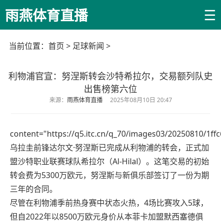
☰
雨燕体育直播
当前位置：
首页
>
足球新闻
>
利物浦官宣：努涅斯转会沙特希拉尔，交易额列队史
出售榜第六位
来源：
雨燕体育直播
2025年08月10日 20:47
content="https://q5.itc.cn/q_70/images03/20250810/1f
乌拉圭前锋达尔文·努涅斯已完成从利物浦的转会，正式加
盟沙特职业联赛球队希拉尔（Al-Hilal）。这笔交易的初始
转会费为5300万欧元，努涅斯与新俱乐部签订了一份为期
三年的合同。
尽管在利物浦季前热身赛中状态火热，4场比赛攻入5球，
但自2022年以8500万欧元身价从本菲卡加盟默西塞德俱