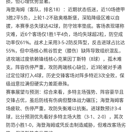
损，但心理优势显著。
海登海姆（客队，排名18）：近期状态低迷，近10场德甲
3胜2平5负，上轮1-2不敌奥格斯堡，深陷降级区难以自
拔，本赛季总失球达42球，防守效率垫底。客场表现堪称
灾难，近6个客场仅1胜1平4负，场均失球超2粒，防空成
功率仅61%。战术上采用3-5-2防反阵型，反击进球占比达
55%，但中场核心熊谷哲史（膝伤）缺阵导致组织混乱，
进攻端过度依赖锋线核心克莱因丁斯特（8球），孤木难
支。阵容伤停严重，攻防两端核心缺位，近3轮被对手通
过定位球打入4球，历史交锋客场对阵多特近3次全败，保
级战意拉满但硬实力差距悬殊。
赛事展望与预测：综合来看，多特主场强势、阵容豪华且
交锋占优，虽后防线有伤病但整体战力碾压；海登海姆客
场疲软、伤停严重，攻防失衡难以抗衡。进球数预计3-4
球，比分预测优先看好多特主场大胜（3-1、2-0），其次
防范小胜1-0，海登海姆或凭反击制造威胁，但难改客场劣