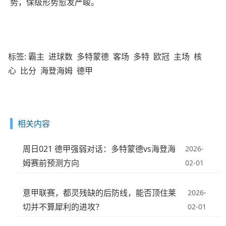
势，保级形势愈发严峻。
标签:
霸主
进球数
多特蒙德
客场
多特
欧冠
主场
核
心
比分
海登海姆
德甲
相关内容
周日021 德甲强弱对话：多特蒙德vs海登海
2026-
姆赛前预测方向
02-01
意甲联赛，都灵残缺的后防线，能否顶住莱
2026-
切并不算犀利的进攻？
02-01