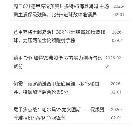
周日021德甲爆冷预警！多特VS海登海姆 主场
2026-
霸主遇保级残阵，比分+进球数精准锁局
02-01
意甲弃将土超复活！30岁亚洲锋霸20场造18
2026-
球，力压两位金靴领跑射手榜
02-01
德甲 斯图加特VS弗赖堡 双方实力刨析与比
2026-02-
赛前
01
倒霉！赫罗纳送西甲垫底奥维耶多15轮首
2026-
胜，特狮加盟后两轮丢5分
02-01
意甲焦点战：帕尔马VS尤文图斯——保级残
2026-
阵难挡斑马军团争冠锋芒
02-01