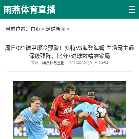
☰
雨燕体育直播
当前位置：
首页
>
足球新闻
>
周日021德甲爆冷预警！多特VS海登海姆 主场霸主遇
保级残阵，比分+进球数精准锁局
来源：
雨燕体育直播
2026年02月01日 20:54