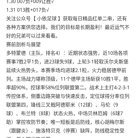
1.30 007负+009让胜√
1.31 013胜+017负√
关注公众号【 小依足球 】获取每日精品红单二串，还有
各种方案供您选择。我们的目标是长期盈利！最近运气不
好的兄弟可以过来看看。
赛前剖析与展望
多特蒙德（主队，排名4）：近期状态强势，近10场各项
赛事7胜2平1负，进23球失9球，上轮3-1轻取沃尔夫斯堡
延续火热势头，本赛季场均进球2.1粒，火力稳居德甲前
列。主场战力堪称顶级，11个德甲主场斩获10胜1平，胜
率超90%，控球率58%位列联盟第二。战术上主打4-2-3-1
传控体系，侧重边路突破与快速反击，定位球得分率位列
联盟第四，锋线三叉戟阿德耶米（12球）、马伦（9
球）、布兰特（8球）状态火热，中场贝林厄姆（6球7
助）掌控攻防节奏；唯一短板是后防线，核心胡梅尔斯
（跟腱炎）、施洛特贝克（停赛）缺阵，防线稳定性受