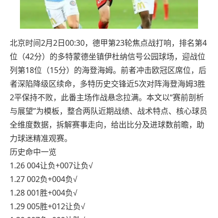
北京时间2月2日00:30，德甲第23轮焦点战打响，排名第4
位（42分）的多特蒙德坐镇伊杜纳信号公园球场，迎战位
列第18位（15分）的海登海姆。前者冲击欧冠区席位，后
者深陷降级区续命，多特历史交锋近5次对阵海登海姆3胜
2平保持不败，此番主场作战悬念拉满。本文以“赛前剖析
与展望”为模板，整合两队近期战绩、战术特点、核心球员
全维度数据，拆解赛事走向，给出比分及进球数前瞻，助
力球迷精准观赛。
历史命中一览
1.26 004让负+007让负√
1.27 002负+004负√
1.28 001胜+004负√
1.29 005胜+012让负√