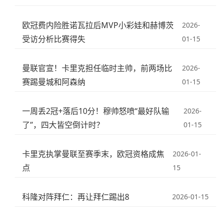
欧冠费内险胜诺瓦拉后MVP小彩娃和赫博茨
2026-
受访分析比赛得失
01-15
曼联官宣！卡里克担任临时主帅，前两场比
2026-
赛踢曼城和阿森纳
01-15
一周丢2冠+落后10分！穆帅怒喷“最好队输
2026-
了”，四大皆空倒计时？
01-15
卡里克执掌曼联至赛季末，欧冠资格成焦
2026-01-
点
15
科隆对阵拜仁：再让拜仁踢出8
2026-01-15