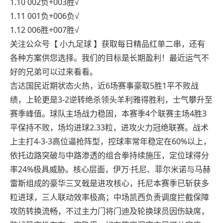
1.10 002负+003胜√
1.11 001负+006负√
1.12 006胜+007胜√
关注公众号【 小九足球 】获取每日精品红单二串，还有
各种方案供您选择。我们的目标是长期盈利！最近运气不
好的兄弟可以过来看看。
吉达国民近期状态火热，近6场赛事豪取5胜1平不败战
绩，上轮更是3-2逆转绝杀领头羊利雅得胜利，士气攀升至
赛季峰值。球队主场战力稳固，本赛季4个联赛主场4胜3
平保持不败，场均进球2.33粒，进攻火力冠绝联赛。战术
上主打4-3-3高位逼抢阵型，控球率常年稳定在60%以上，
依托边路突破与中路渗透的组合拳持续施压，定位球得分
率24%极具威胁。核心层面，伊万·托尼、菲尔米诺与马赫
雷斯组成的豪华三叉戟是进攻核心，托尼本赛季已斩获多
粒进球，三人联动效率极高；中场凯西负责调度拦截保障
攻防转换流畅，不过主力门将门迪及轮换球员因伤缺席，