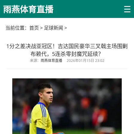
☰
雨燕体育直播
当前位置：
首页
>
足球新闻
>
1分之差决战亚冠区！吉达国民豪华三叉戟主场围剿
布赖代，5连杀零封魔咒延续？
来源：
雨燕体育直播
2026年01月15日 23:02