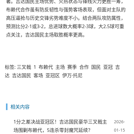
著。吉达国民主场优势、火热状态与锋线火力更胜一筹，
布赖代合作虽有防反韧性与强势客场表现，但面对主队的
高压逼抢与历史交锋劣势难度不小。结合两队攻防属性，
预测比分2-1或3-2，总进球数大概率2-3球，大2.5球可重
点关注，吉达国民主场取胜概率更高。
标签:
三叉戟
1
布赖代
主场
赛季
合作
国民
亚冠
吉
达
吉达国民
客场
亚冠区
伊万·托尼
相关内容
1分之差决战亚冠区！吉达国民豪华三叉戟主
2026-
场围剿布赖代，5连杀零封魔咒延续？
01-15