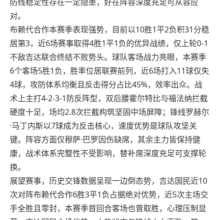
防线稳定性存在一定隐患，好在阵容深度充足可从容应
对。
布赖代合作本赛季表现强势，目前以10胜1平2负积31分稳
居第3，近6场赛事取得4胜1平1负的优异战绩，仅上轮0-1
不敌吉达联合终结不败势头。球队客场战力亮眼，本赛季
6个客场5胜1负，胜率位居联赛前列，近6场打入11球仅失
4球，攻防体系均衡且反击得分占比45%，效率出众。战
术上主打4-2-3-1防反阵型，双后腰霍尔特比与福法纳拦截
硬度十足，场均2.8次拦截构筑坚固中场屏障；锋线罗赫尔
·马丁内斯以7球成为反击核心，速度优势是球队攻坚关
键。阵容方面仅穆萨·巴罗因伤缺席，其余主力皆保持健
康，战术体系完整性不受影响，替补席深度充足可支撑轮
换。
展望赛事，历史交锋数据呈现一边倒态势，吉达国民近10
次对阵布赖代合作6胜3平1负占据绝对优势，近5次主场交
手全胜且零封，本赛季首回合客场也曾取胜，心理压制显