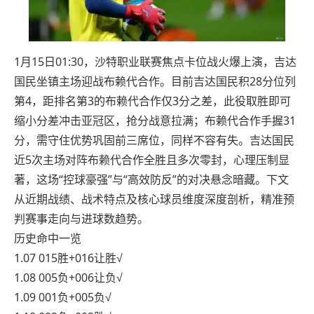
1月15日01:30，沙特职业联赛焦点卡位战火爆上演，吉达
国民坐镇主场迎战布赖代合作。目前吉达国民积28分位列
第4，距排名第3的布赖代合作仅3分之差，此役取胜即可
缩小分差冲击亚冠区，抢分战意拉满；布赖代合作手握31
分，需守住优势巩固前三席位，同样不容有失。吉达国民
近5次主场对阵布赖代合作全胜且多次零封，心理压制显
著，这场“控球豪强”与“高效防反”的对决悬念暗藏。下文
从近期战绩、战术特点及核心球员维度深度剖析，精准预
判赛事走向与进球数趋势。
历史命中一览
1.07 015胜+016让胜√
1.08 005负+006让负√
1.09 001负+005负√