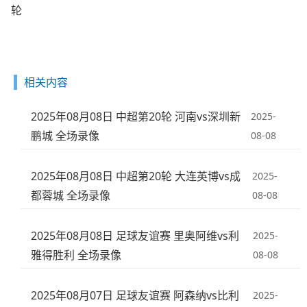
轮
相关内容
2025年08月08日 中超第20轮 河南vs深圳新
2025-
鹏城 全场录像
08-08
2025年08月08日 中超第20轮 大连英博vs成
2025-
都蓉城 全场录像
08-08
2025年08月08日 足球友谊赛 里奥阿维vs利
2025-
雅得胜利 全场录像
08-08
2025年08月07日 足球友谊赛 阿森纳vs比利
2025-