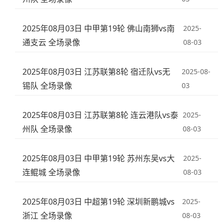
2025年08月03日 中甲第19轮 佛山南狮vs南
2025-
通支云 全场录像
08-03
2025年08月03日 江苏联第8轮 宿迁队vs无
2025-08-
锡队 全场录像
03
2025年08月03日 江苏联第8轮 连云港队vs泰
2025-
州队 全场录像
08-03
2025年08月03日 中甲第19轮 苏州东吴vs大
2025-
连鲲城 全场录像
08-03
2025年08月03日 中超第19轮 深圳新鹏城vs
2025-
浙江 全场录像
08-03