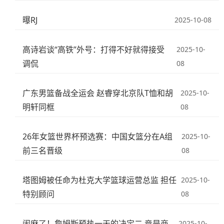
曝RJ
2025-10-08
高诗岩谈“高铁”外号：打得不好就得接受
2025-10-
调侃
08
广东男篮备战全运会 赵睿穿北京队T恤和胡
2025-10-
明轩同框
08
26年女篮世界杯预选赛：中国女篮分在A组
2025-10-
前三名晋级
08
塔图姆被任命为杜克大学篮球运营总监 担任
2025-10-
特别顾问
08
闹麻了！詹姆斯预热一天的决定二 竟是商
2025-10-