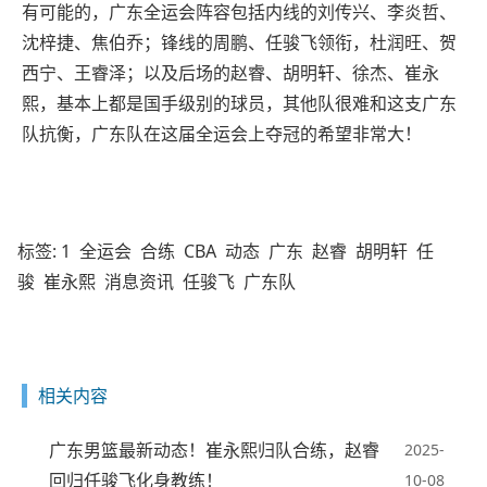
有可能的，广东全运会阵容包括内线的刘传兴、李炎哲、
沈梓捷、焦伯乔；锋线的周鹏、任骏飞领衔，杜润旺、贺
西宁、王睿泽；以及后场的赵睿、胡明轩、徐杰、崔永
熙，基本上都是国手级别的球员，其他队很难和这支广东
队抗衡，广东队在这届全运会上夺冠的希望非常大！
标签:
1
全运会
合练
CBA
动态
广东
赵睿
胡明轩
任
骏
崔永熙
消息资讯
任骏飞
广东队
相关内容
广东男篮最新动态！崔永熙归队合练，赵睿
2025-
回归任骏飞化身教练！
10-08