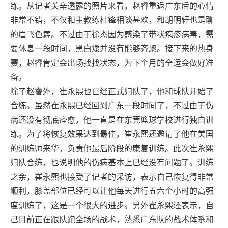
练。从记者关辛透露的照片来看，赵睿重返广东后的心情
非常不错，不仅和主教练杜锋相谈甚欢，和胡明轩也是聊
的眉飞色舞。不过由于徐杰因为感染了带状疱疹病毒，需
要休息一段时间，黑白矮并没有能够齐聚。接下来的热身
赛，赵睿肯定会出场找找状态，为下个月的全运会做好准
备。
除了赵睿外，崔永熙也已经正式归队了，他和球队开始了
合练。虽然崔永熙已经回到广东一段时间了，不过由于伤
病还没有彻底痊愈，他一直是在东莞篮球学校进行独自训
练。为了将恢复效果达到最佳，崔永熙还邀请了他在美国
的训练师来华，负责他最后阶段的康复训练。此次崔永熙
归队合练，也说明他的伤病基本上已经没有问题了。训练
之余，崔永熙也接受了记者的采访，表示自己恢复得非常
顺利，膝盖部位已经可以让他每天进行五六个小时的高强
度训练了，这是一个很大的进步。另外崔永熙还表示，自
己目前正在跟队跑全场的战术，熟悉广东队的战术体系和