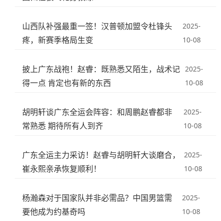
山西队补强最重一签！汉普顿加盟令杜锋头
2025-
疼，新赛季格局生变
10-08
披上广东战袍！赵睿：既熟悉又陌生，战术记
2025-
得一点 肯定也有新的东西
10-08
胡明轩谈广东全运会阵容：和周鹏赵睿都非
2025-
常熟悉 期待所有人到齐
10-08
广东全运主力采访！赵睿与胡明轩大谈磨合，
2025-
崔永熙亲承恢复顺利！
10-08
杨瀚森对于国家队并非必需品？中国男篮需
2025-
要他成为约基奇吗
10-08