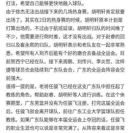
打法，希望自己能够更快地融入球队。
由于徐杰无法出战接下来的几场热身赛，胡明轩肯定就要
出场了。其实在2日的热身赛的时候，胡明轩原本计划是
打算出场的，不过由于航班延误，胡明轩归队的时间晚了
不少，他需要进行倒时差，这才没有出战。对于赵睿的回
归以及崔永熙的归队，胡明轩表示和老队友在一起非常熟
悉，希望所有人到齐后能有个好的磨合去备战全运会。目
前贺西宁已经在队，接下来周鹏、刘传兴、李炎哲、沈梓
捷等球员也会陆续到广东队会合，广东的全运会阵容会空
前强大。
值得一提的是，老将任骏飞已经在这支广东队中担任起了
教练的角色，帮助赵睿、胡明轩等人进行训练。在这个休
赛期里，广东男篮并没有为任骏飞注册，打完这届全运会
后，任骏飞就会离开球队，前往广东工业大学篮球队担任
教练。如果广东队能够在本届全运会上夺冠的话，任骏飞
的职业生涯也可以说是非常完满了。从阵容来看这是非常