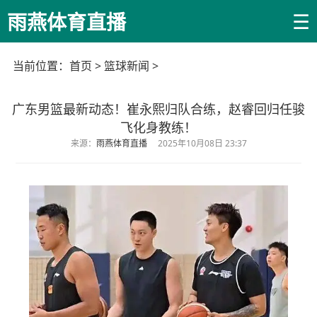
☰
雨燕体育直播
当前位置：
首页
>
篮球新闻
>
广东男篮最新动态！崔永熙归队合练，赵睿回归任骏
飞化身教练！
来源：
雨燕体育直播
2025年10月08日 23:37