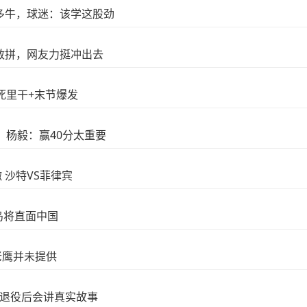
多牛，球迷：该学这股劲
敢拼，网友力挺冲出去
死里干+末节爆发
，杨毅：赢40分太重要
 沙特VS菲律宾
岛将直面中国
老鹰并未提供
 退役后会讲真实故事