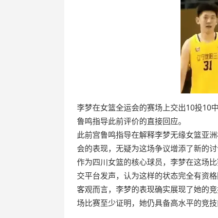
李梦在女篮全运会的赛场上交出10投10
鲁鸣指导此前评价的直接回应。
此前宫鲁鸣指导在解释李梦无缘女篮亚洲
会的表现，无疑为这场争议增添了新的讨
作为四川女篮的核心球员，李梦在这场比
交平台发声，认为这样的状态完全有资格
客观而言，李梦的表现确实展现了她的竞
场比赛至少证明，她仍具备高水平的竞技