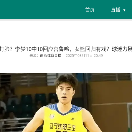
首页
直播
打脸？李梦10中10回应宫鲁鸣，女篮回归有戏？球迷力
来源：
雨燕体育直播
2025年08月11日 20:49