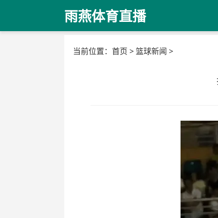
雨燕体育直播
当前位置：
首页
>
篮球新闻
>