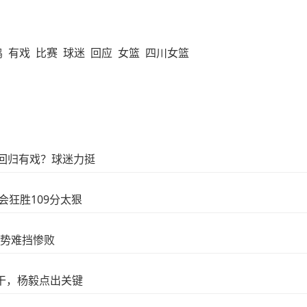
鸣
有戏
比赛
球迷
回应
女篮
四川女篮
篮回归有戏？球迷力挺
会狂胜109分太狠
劣势难挡惨败
干，杨毅点出关键