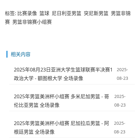
标签:
比赛录像
篮球
尼日利亚男篮
突尼斯男篮
男篮非锦
赛
男篮非锦赛小组赛
相关内容
2025年08月23日亚洲大学生篮球联赛半决赛1
2025-
政治大学 - 额图根大学 全场录像
08-23
2025年男篮美洲杯小组赛 多米尼加男篮 - 哥
2025-
伦比亚男篮 全场录像
08-23
2025年男篮美洲杯小组赛 尼加拉瓜男篮 - 阿
2025-
根廷男篮 全场录像
08-23