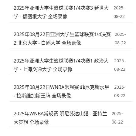
2025年亚洲大学生篮球联赛1/4决赛3 延世大
2025-
学 - 额图根大学 全场录像
08-22
2025年08月22日亚洲大学生篮球联赛1/4决赛
2025-
2 北京大学 - 白鸥大学 全场录像
08-22
2025年亚洲大学生篮球联赛1/4决赛1 政治大
2025-
学 - 上海交通大学 全场录像
08-22
2025年08月22日WNBA常规赛 菲尼克斯水星
2025-
- 拉斯维加斯王牌 全场录像
08-22
2025年WNBA常规赛 明尼苏达山猫 - 亚特兰
2025-
大梦想 全场录像
08-22