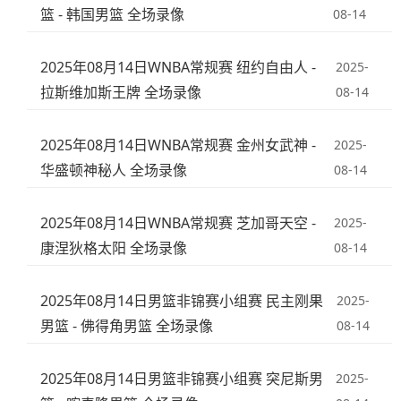
篮 - 韩国男篮 全场录像
08-14
2025年08月14日WNBA常规赛 纽约自由人 -
2025-
拉斯维加斯王牌 全场录像
08-14
2025年08月14日WNBA常规赛 金州女武神 -
2025-
华盛顿神秘人 全场录像
08-14
2025年08月14日WNBA常规赛 芝加哥天空 -
2025-
康涅狄格太阳 全场录像
08-14
2025年08月14日男篮非锦赛小组赛 民主刚果
2025-
男篮 - 佛得角男篮 全场录像
08-14
2025年08月14日男篮非锦赛小组赛 突尼斯男
2025-