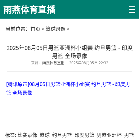
☰
雨燕体育直播
当前位置：
首页
>
篮球录像
>
2025年08月05日男篮亚洲杯小组赛 约旦男篮 - 印度
男篮 全场录像
来源：
雨燕体育直播
2025年08月05日 22:32
[腾讯原声]08月05日男篮亚洲杯小组赛 约旦男篮 - 印度男
篮 全场录像
标签:
比赛录像
篮球
约旦男篮
印度男篮
男篮亚洲杯
男篮