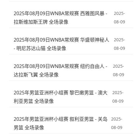
2025年08月09日WNBA常规赛 西雅图风暴 -
2025-
拉斯维加斯王牌 全场录像
08-09
2025年08月09日WNBA常规赛 华盛顿神秘人
2025-
- 明尼苏达山猫 全场录像
08-09
2025年08月09日WNBA常规赛 纽约自由人 -
2025-
达拉斯飞翼 全场录像
08-09
2025年男篮亚洲杯小组赛 黎巴嫩男篮 - 澳大
2025-
利亚男篮 全场录像
08-09
2025年男篮亚洲杯小组赛 叙利亚男篮 - 关岛
2025-
男篮 全场录像
08-09