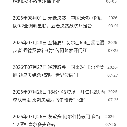
胜利0-2不敌阿尔梅里亚
08-05
2026年08月01日 无缘决赛！中国足球小将红
2026-
队0-2亚洲明星联，后者决赛战杭州足管
08-01
2026年07月28日 互捅局！切尔西6-4西悉尼漫
2026-
步者 佩德罗替补3射1传阿隆索开门红
07-28
2026年07月27日 逆转取胜！国米2-1卡尔斯鲁
2026-
厄 迪乌夫绝杀+双响+世界波破门
07-27
2026年07月26日 18名小将登场！拜仁1-2德丙
2026-
球队韦恩 比朔夫点射乌尔赖希“下蛋”
07-26
2026年07月26日 友谊赛-阿尔伯特破门 多特
2026-
1-2遭杜塞尔多夫逆转
07-26