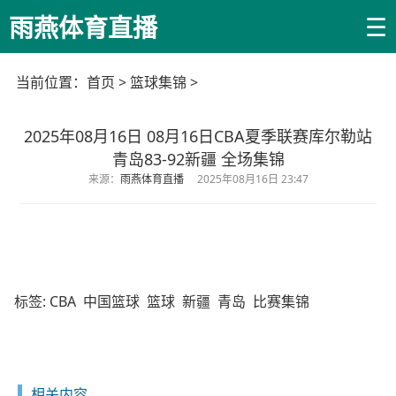
☰
雨燕体育直播
当前位置：
首页
>
篮球集锦
>
2025年08月16日 08月16日CBA夏季联赛库尔勒站
青岛83-92新疆 全场集锦
来源：
雨燕体育直播
2025年08月16日 23:47
标签:
CBA
中国篮球
篮球
新疆
青岛
比赛集锦
相关内容