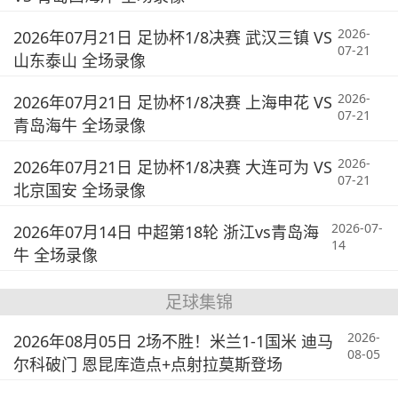
2026-
2026年07月21日 足协杯1/8决赛 武汉三镇 VS
07-21
山东泰山 全场录像
2026-
2026年07月21日 足协杯1/8决赛 上海申花 VS
07-21
青岛海牛 全场录像
2026-
2026年07月21日 足协杯1/8决赛 大连可为 VS
07-21
北京国安 全场录像
2026-07-
2026年07月14日 中超第18轮 浙江vs青岛海
14
牛 全场录像
足球集锦
2026-
2026年08月05日 2场不胜！米兰1-1国米 迪马
08-05
尔科破门 恩昆库造点+点射拉莫斯登场