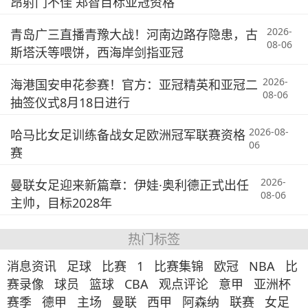
昂射门不佳 郑智目标亚冠资格
2026-
青岛广三直播青豫大战！河南边路存隐患，古
08-06
斯塔沃等喂饼，西海岸剑指亚冠
2026-
海港国安申花参赛！官方：亚冠精英和亚冠二
08-06
抽签仪式8月18日进行
2026-08-
哈马比女足训练备战女足欧洲冠军联赛资格
06
赛
2026-
曼联女足迎来新篇章：伊娃·奥利德正式出任
08-06
主帅，目标2028年
热门标签
消息资讯
足球
比赛
1
比赛集锦
欧冠
NBA
比
赛录像
球员
篮球
CBA
观点评论
意甲
亚洲杯
赛季
德甲
主场
曼联
西甲
阿森纳
联赛
女足