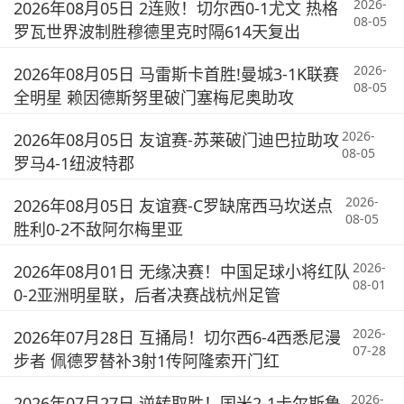
2026-
2026年08月05日 2连败！切尔西0-1尤文 热格
08-05
罗瓦世界波制胜穆德里克时隔614天复出
2026-
2026年08月05日 马雷斯卡首胜!曼城3-1K联赛
08-05
全明星 赖因德斯努里破门塞梅尼奥助攻
2026-
2026年08月05日 友谊赛-苏莱破门迪巴拉助攻
08-05
罗马4-1纽波特郡
2026-
2026年08月05日 友谊赛-C罗缺席西马坎送点
08-05
胜利0-2不敌阿尔梅里亚
2026-
2026年08月01日 无缘决赛！中国足球小将红队
08-01
0-2亚洲明星联，后者决赛战杭州足管
2026-
2026年07月28日 互捅局！切尔西6-4西悉尼漫
07-28
步者 佩德罗替补3射1传阿隆索开门红
2026-
2026年07月27日 逆转取胜！国米2-1卡尔斯鲁