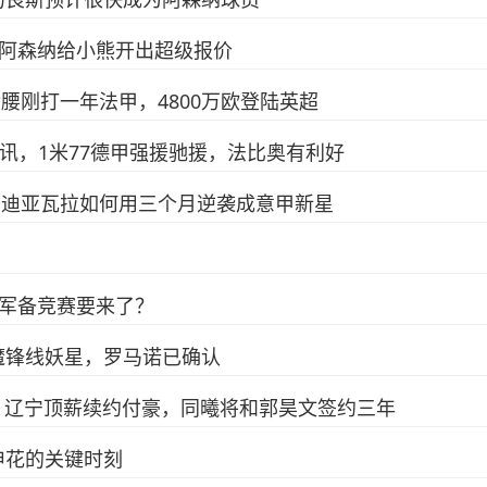
：阿森纳给小熊开出超级报价
后腰刚打一年法甲，4800万欧登陆英超
讯，1米77德甲强援驰援，法比奥有利好
欧的迪亚瓦拉如何用三个月逆袭成意甲新星
防军备竞赛要来了？
魔锋线妖星，罗马诺已确认
，辽宁顶薪续约付豪，同曦将和郭昊文签约三年
申花的关键时刻