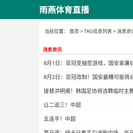
雨燕体育直播
当前位置：
首页
> TAG信息列表 > 消息资
消息资讯
8月1日：亚冠变抽签游戏，国安拿廉
8月2日：亚冠改制！国安最糟可能将
接替洪明甫！韩国足协将选聘临时主
让二追三！中超
五连平！中超
罗马诺：纽卡已着手引进新中场，吉