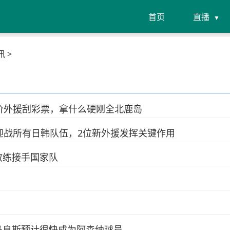
首页
直播
讯 >
价外援刮彩票，拿什么硬刚全北鹿岛
迎战所有日韩队伍，2位新外援发挥关键作用
教练接手国家队
马良斯预计很快成为阿森纳球员