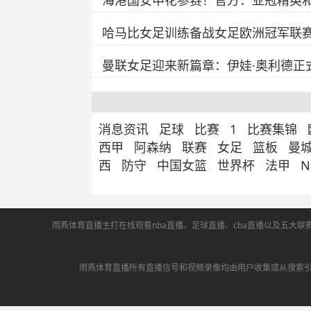
海港国安申花参赛！官方：亚冠精英和
哈马比女足训练备战女足欧洲冠军联
曼联女足迎来新篇章：伊娃·奥利德正式
消息资讯
足球
比赛
1
比赛集锦
西甲
阿森纳
联赛
女足
篮板
曼
西
防守
中国女篮
世界杯
法甲
雨燕体育直播主打在线观看nba直播、足球直播、cba直播以及五大联
雨燕体育直播所有直播信号和视频录像均由用户收集或从搜索