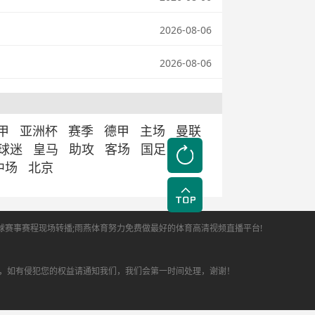
2026-08-06
2026-08-06
甲
亚洲杯
赛季
德甲
主场
曼联
球迷
皇马
助攻
客场
国足
切尔
中场
北京
全球赛事赛程现场转播;雨燕体育努力免费做最好的体育高清视频直播平台!
，如有侵犯您的权益请通知我们，我们会第一时间处理，谢谢！