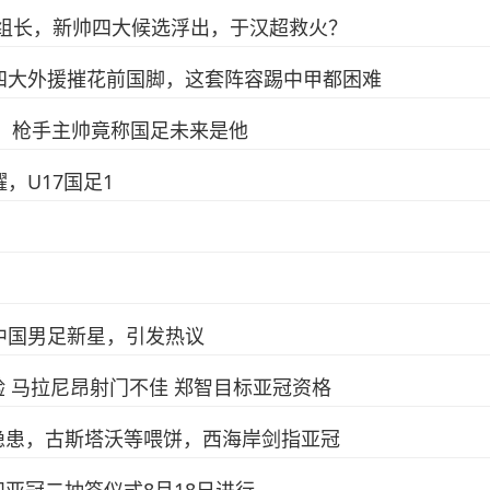
组组长，新帅四大候选浮出，于汉超救火？
四大外援摧花前国脚，这套阵容踢中甲都困难
前，枪手主帅竟称国足未来是他
，U17国足1
中国男足新星，引发热议
 马拉尼昂射门不佳 郑智目标亚冠资格
隐患，古斯塔沃等喂饼，西海岸剑指亚冠