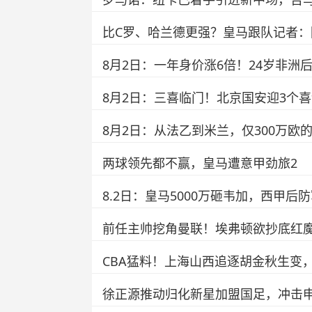
比C罗、哈兰德更强？皇马跟队记者
8月2日：一年身价涨6倍！24岁非洲
8月2日：三喜临门！北京国安迎3个喜
8月2日：从法乙到米兰，仅300万
两球领先都不赢，皇马遭意甲劲旅2
8.2日：皇马5000万砸韦加，西甲后
前任主帅挖角曼联！埃弗顿欲抄底红
CBA猛料！上海山西追逐胡金秋生变
徐正源推动归化新星加盟国足，冲击