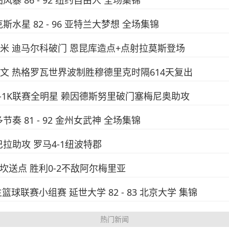
图风暴 86 - 92 纽约自由人 全场集锦
克斯水星 82 - 96 亚特兰大梦想 全场集锦
-1国米 迪马尔科破门 恩昆库造点+点射拉莫斯登场
-1尤文 热格罗瓦世界波制胜穆德里克时隔614天复出
城3-1K联赛全明星 赖因德斯努里破门塞梅尼奥助攻
多节奏 81 - 92 金州女武神 全场集锦
巴拉助攻 罗马4-1纽波特郡
西马坎送点 胜利0-2不敌阿尔梅里亚
生篮球联赛小组赛 延世大学 82 - 83 北京大学 集锦
热门新闻