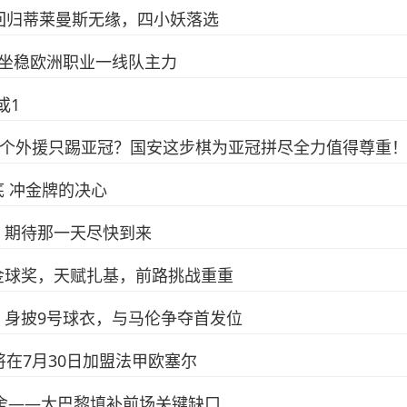
回归蒂莱曼斯无缘，四小妖落选
望坐稳欧洲职业一线队主力
或1
2个外援只踢亚冠？国安这步棋为亚冠拼尽全力值得尊重
 冲金牌的决心
：期待那一天尽快到来
金球奖，天赋扎基，前路挑战重重
，身披9号球衣，与马伦争夺首发位
在7月30日加盟法甲欧塞尔
乌舍——大巴黎填补前场关键缺口