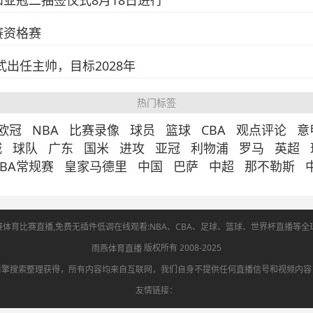
亚冠二抽签仪式8月18日进行
赛资格赛
出任主帅，目标2028年
热门标签
欧冠
NBA
比赛录像
球员
篮球
CBA
观点评论
意
城
球队
广东
国米
进攻
亚冠
利物浦
罗马
英超
NBA常规赛
皇家马德里
中国
巴萨
中超
那不勒斯
赛体育比赛直播,免费无插件低调在线观看:NBA、CBA、足球、篮球、世界杯直播等
版权所有 2008-2025
雨燕体育直播
引擎搜索整理获得，所有内容均来自互联网，我们自身不提供任何直播信号和视频内容
友情链接：