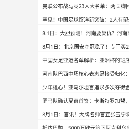
曼联公布战马竞23人大名单：两国脚
罕见！中国足球留洋新突破：2人有
8.1日：大胆预测！河南要复仇？河南
8月1日：北京国安夺冠稳了！专门买
中国女足亚运名单解析：亚洲杯的班底
河南队巴西中场核心表态愿接受归化
少年雄心！亚马尔坦言追求多次夺得
罗马队确认夏窗首签：卡斯特罗加盟
8月1日：喜讯！大牌名帅官宣张玉宁将
抵达巴黎，5000万欧元签下阿克利