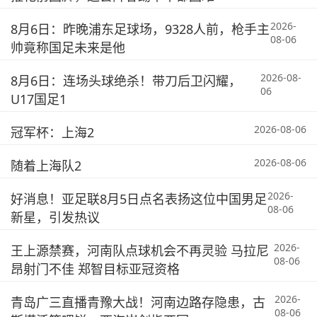
2026-
8月6日：昨晚浦东足球场，9328人前，枪手主
08-06
帅竟称国足未来是他
2026-08-
8月6日：连场头球绝杀！带刀后卫闪耀，
06
U17国足1
2026-08-06
冠军杯：上海2
2026-08-06
随着上海队2
2026-
好消息！亚足联8月5日点名表扬这位中国男足
08-06
新星，引发热议
2026-
王上源禁赛，河南队点球机会不再灵验 马拉尼
08-06
昂射门不佳 郑智目标亚冠资格
2026-
青岛广三直播青豫大战！河南边路存隐患，古
08-06