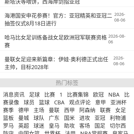
斯塔沃等喂饼，西海岸剑指亚冠
2026-
海港国安申花参赛！官方：亚冠精英和亚冠二
08-06
抽签仪式8月18日进行
2026-08-
哈马比女足训练备战女足欧洲冠军联赛资格
06
赛
2026-
曼联女足迎来新篇章：伊娃·奥利德正式出任
08-06
主帅，目标2028年
热门标签
消息资讯
足球
比赛
1
比赛集锦
欧冠
NBA
比
赛录像
球员
篮球
CBA
观点评论
意甲
亚洲杯
赛季
德甲
主场
曼联
西甲
阿森纳
联赛
女足
篮板
曼城
球队
广东
国米
进攻
亚冠
利物浦
罗马
英超
球迷
皇马
助攻
客场
国足
切尔西
防守
中国女篮
世界杯
法甲
NBA常规赛
皇家马