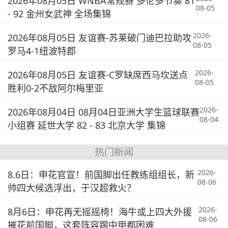
2026年08月05日 WNBA常规赛 多伦多节奏 81
08-05
- 92 金州女武神 全场集锦
2026-
2026年08月05日 友谊赛-苏莱破门迪巴拉助攻
08-05
罗马4-1纽波特郡
2026-
2026年08月05日 友谊赛-C罗缺席西马坎送点
08-05
胜利0-2不敌阿尔梅里亚
2026-
2026年08月04日 08月04日亚洲大学生篮球联赛
08-04
小组赛 延世大学 82 - 83 北京大学 集锦
热门新闻
2026-
8.6日：申花官宣！前国脚出任教练组组长，新
08-06
帅四大候选浮出，于汉超救火？
2026-
8月6日：申花再无摇摇椅！海牛或上四大外援
08-06
摧花前国脚，这套阵容踢中甲都困难